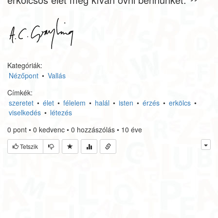
Kategóriák:
Nézőpont
•
Vallás
Címkék:
szeretet
•
élet
•
félelem
•
halál
•
isten
•
érzés
•
erkölcs
•
viselkedés
•
létezés
0
pont
•
0
kedvenc
•
0
hozzászólás
•
10 éve
Tetszik