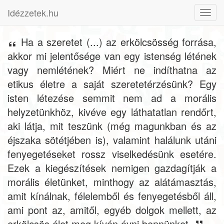
Idézzetek.hu
Toggl
navig
Ha a szeretet (...) az erkölcsösség forrása,
akkor mi jelentősége van egy istenség létének
vagy nemlétének? Miért ne indíthatna az
etikus életre a saját szeretetérzésünk? Egy
isten létezése semmit nem ad a morális
helyzetünkhöz, kivéve egy láthatatlan rendőrt,
aki látja, mit teszünk (még magunkban és az
éjszaka sötétjében is), valamint halálunk utáni
fenyegetéseket rossz viselkedésünk esetére.
Ezek a kiegészítések nemigen gazdagítják a
morális életünket, minthogy az alátámasztás,
amit kínálnak, félelemből és fenyegetésből áll,
ami pont az, amitől, egyéb dolgok mellett, az
erkölcsös élet meg kíván óvni bennünket.