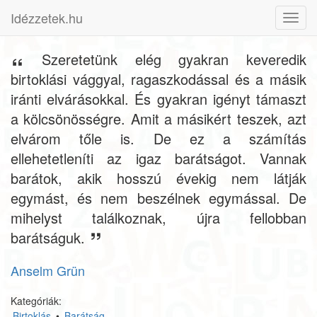
Idézzetek.hu
Toggl
navig
Szeretetünk elég gyakran keveredik
birtoklási vággyal, ragaszkodással és a másik
iránti elvárásokkal. És gyakran igényt támaszt
a kölcsönösségre. Amit a másikért teszek, azt
elvárom tőle is. De ez a számítás
ellehetetleníti az igaz barátságot. Vannak
barátok, akik hosszú évekig nem látják
egymást, és nem beszélnek egymással. De
mihelyst találkoznak, újra fellobban
barátságuk.
Anselm Grün
Kategóriák:
Birtoklás
•
Barátság