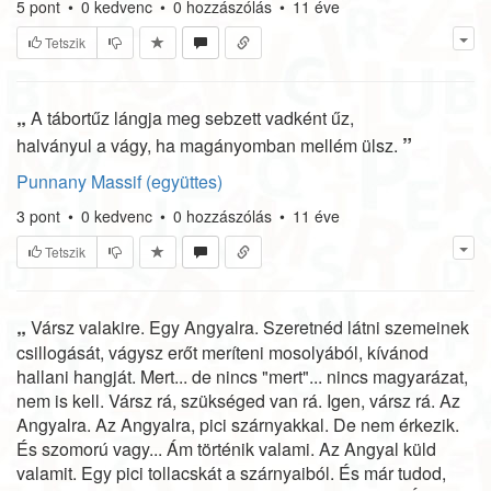
5
pont
•
0
kedvenc
•
0
hozzászólás
•
11 éve
Tetszik
„
A tábortűz lángja meg sebzett vadként űz,
”
halványul a vágy, ha magányomban mellém ülsz.
Punnany Massif (együttes)
3
pont
•
0
kedvenc
•
0
hozzászólás
•
11 éve
Tetszik
„
Vársz valakire. Egy Angyalra. Szeretnéd látni szemeinek
csillogását, vágysz erőt meríteni mosolyából, kívánod
hallani hangját. Mert... de nincs "mert"... nincs magyarázat,
nem is kell. Vársz rá, szükséged van rá. Igen, vársz rá. Az
Angyalra. Az Angyalra, pici szárnyakkal. De nem érkezik.
És szomorú vagy... Ám történik valami. Az Angyal küld
valamit. Egy pici tollacskát a szárnyaiból. És már tudod,