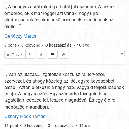
„
A beágyazásról mindig a halál jut eszembe. Azok az
emberek, akik már reggel azt várják, hogy újra
aludhassanak és elmenekülhessenek, mert fosnak az
”
élettől.
Gerlóczy Márton
0
pont
•
0
kedvenc
•
0
hozzászólás
•
10 éve
Tetszik
„
Van az utazás... Izgatottan készülsz rá, tervezel,
szervezel, és ahogy közeleg az idő, egyre kevesebbet
alszol. Aztán elérkezik a nagy nap. Vágyaid teljesülésének
napja. A nagy utazás. Egy számodra hívogató tájra.
Izgatottan fedezed fel, teszed magadévá. És egy életre
”
megőrzöd magadban.
Csitáry-Hock Tamás
11
pont
•
0
kedvenc
•
0
hozzászólás
•
11 éve