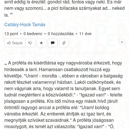
amit eddig is éreztél: gondol rád, fontos vagy neki. És már
nem vagy szomorú... a pici tollacska szárnyakat ad... neked
”
is.
Csitáry-Hock Tamás
13
pont
•
0
kedvenc
•
0
hozzászólás
•
11 éve
Tetszik
„
A próféta és kísérőtársa egy nagyvárosba érkezett, hogy
hirdessék a tant. Hamarosan csatlakozott hozzá egy
követője. "Uram! - mondta -, ebben a városban a balgaság
rakott fészket valamennyi házban. Lakói csökönyösek, és
nem vágynak arra, hogy valamit is tanuljanak. Egyet sem
tudnál megtéríteni a kőszívűekből." - "Igazad van!" - felelte
jóságosan a próféta. Kis idő múlva egy másik hívő járult
örömtől ragyogó arccal a próféta elé: "Uram! boldog
városba érkeztél. Az emberek áhítják az igaz tant, és
megnyitják szívüket szavaidnak." A próféta jóságosan
mosolygott, és ismét azt válaszolta: "Igazad van!" - "Ó,