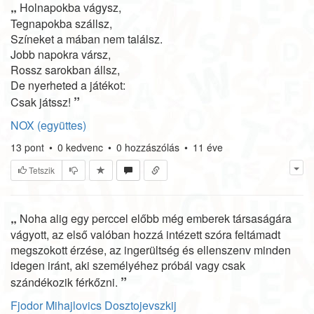
„
Holnapokba vágysz,
Tegnapokba szállsz,
Színeket a mában nem találsz.
Jobb napokra vársz,
Rossz sarokban állsz,
De nyerheted a játékot:
”
Csak játssz!
NOX (együttes)
13
pont
•
0
kedvenc
•
0
hozzászólás
•
11 éve
Tetszik
„
Noha alig egy perccel előbb még emberek társaságára
vágyott, az első valóban hozzá intézett szóra feltámadt
megszokott érzése, az ingerültség és ellenszenv minden
idegen iránt, aki személyéhez próbál vagy csak
”
szándékozik férkőzni.
Fjodor Mihajlovics Dosztojevszkij