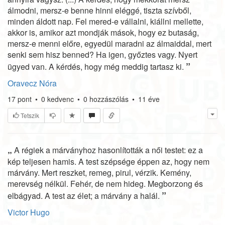
álmodni, mersz-e benne hinni eléggé, tiszta szívből,
minden áldott nap. Fel mered-e vállalni, kiállni mellette,
akkor is, amikor azt mondják mások, hogy ez butaság,
mersz-e menni előre, egyedül maradni az álmaiddal, mert
senki sem hisz benned? Ha igen, győztes vagy. Nyert
”
ügyed van. A kérdés, hogy még meddig tartasz ki.
Oravecz Nóra
17
pont
•
0
kedvenc
•
0
hozzászólás
•
11 éve
Tetszik
„
A régiek a márványhoz hasonlították a női testet: ez a
kép teljesen hamis. A test szépsége éppen az, hogy nem
márvány. Mert reszket, remeg, pirul, vérzik. Kemény,
merevség nélkül. Fehér, de nem hideg. Megborzong és
”
elbágyad. A test az élet; a márvány a halál.
Victor Hugo