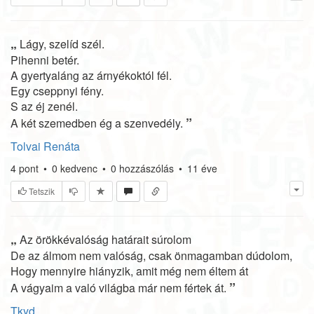
„
Lágy, szelíd szél.
Pihenni betér.
A gyertyaláng az árnyékoktól fél.
Egy cseppnyi fény.
S az éj zenél.
”
A két szemedben ég a szenvedély.
Tolvai Renáta
4
pont
•
0
kedvenc
•
0
hozzászólás
•
11 éve
Tetszik
„
Az örökkévalóság határait súrolom
De az álmom nem valóság, csak önmagamban dúdolom,
Hogy mennyire hiányzik, amit még nem éltem át
”
A vágyaim a való világba már nem fértek át.
Tkyd