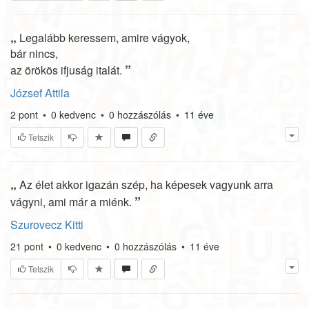
„
Legalább keressem, amire vágyok,
bár nincs,
”
az örökös ifjuság italát.
József Attila
2
pont
•
0
kedvenc
•
0
hozzászólás
•
11 éve
Tetszik
„
Az élet akkor igazán szép, ha képesek vagyunk arra
”
vágyni, ami már a miénk.
Szurovecz Kitti
21
pont
•
0
kedvenc
•
0
hozzászólás
•
11 éve
Tetszik