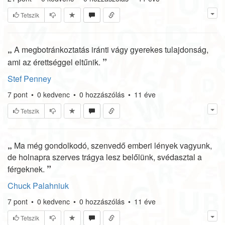
Tetszik
„
A megbotránkoztatás iránti vágy gyerekes tulajdonság,
”
ami az érettséggel eltűnik.
Stef Penney
7
pont
•
0
kedvenc
•
0
hozzászólás
•
11 éve
Tetszik
„
Ma még gondolkodó, szenvedő emberi lények vagyunk,
de holnapra szerves trágya lesz belőlünk, svédasztal a
”
férgeknek.
Chuck Palahniuk
7
pont
•
0
kedvenc
•
0
hozzászólás
•
11 éve
Tetszik