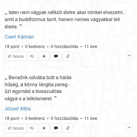
„
Isten nem vágyak nélküli életre akar minket elvezetni,
amit a buddhizmus tanít, hanem nemes vágyakkal teli
”
életre.
Cseri Kálmán
19
pont
•
0
kedvenc
•
0
hozzászólás
•
11 éve
Tetszik
„
Bensőnk odvába bútt a hálás
hűség, a könny lángba pereg -
űzi egymást a bosszuállás
”
vágya s a lelkiismeret.
József Attila
18
pont
•
0
kedvenc
•
0
hozzászólás
•
11 éve
Tetszik