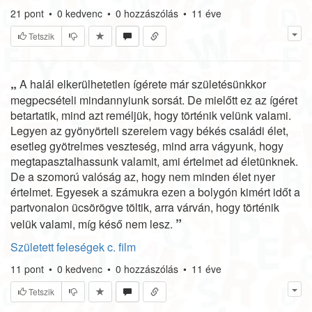
21
pont
•
0
kedvenc
•
0
hozzászólás
•
11 éve
Tetszik
„
A halál elkerülhetetlen ígérete már születésünkkor
megpecsételi mindannyiunk sorsát. De mielőtt ez az ígéret
betartatik, mind azt reméljük, hogy történik velünk valami.
Legyen az gyönyörteli szerelem vagy békés családi élet,
esetleg gyötrelmes veszteség, mind arra vágyunk, hogy
megtapasztalhassunk valamit, ami értelmet ad életünknek.
De a szomorú valóság az, hogy nem minden élet nyer
értelmet. Egyesek a számukra ezen a bolygón kimért időt a
partvonalon ücsörögve töltik, arra várván, hogy történik
”
velük valami, míg késő nem lesz.
Született feleségek c. film
11
pont
•
0
kedvenc
•
0
hozzászólás
•
11 éve
Tetszik