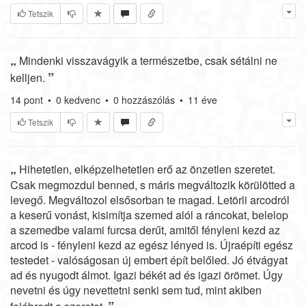
Tetszik
„
Mindenki visszavágyik a természetbe, csak sétálni ne
”
kelljen.
14
pont
•
0
kedvenc
•
0
hozzászólás
•
11 éve
Tetszik
„
Hihetetlen, elképzelhetetlen erő az önzetlen szeretet.
Csak meg­mozdul benned, s máris megváltozik körülötted a
levegő. Megvál­tozol elsősorban te magad. Letörli arcodról
a keserű vonást, kisimítja szemed alól a ráncokat, belelop
a szemedbe valami furcsa derűt, amitől fényleni kezd az
arcod is - fényleni kezd az egész lényed is. Újraépíti egész
testedet - valóságosan új embert épít belőled. Jó étvágyat
ad és nyugodt álmot. Igazi békét ad és igazi örömet. Úgy
nevetni és úgy nevettetni senki sem tud, mint akiben