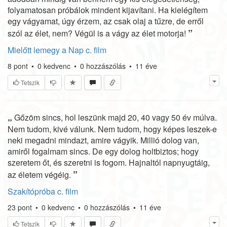
folyamatosan próbálok mindent kijavítani. Ha kielégítem
egy vágyamat, úgy érzem, az csak olaj a tűzre, de erről
”
szól az élet, nem? Végül is a vágy az élet motorja!
Mielőtt lemegy a Nap c. film
8
pont
•
0
kedvenc
•
0
hozzászólás
•
11 éve
Tetszik
„
Gőzöm sincs, hol leszünk majd 20, 40 vagy 50 év múlva.
Nem tudom, kivé válunk. Nem tudom, hogy képes leszek-e
neki megadni mindazt, amire vágyik. Millió dolog van,
amiről fogalmam sincs. De egy dolog holtbiztos; hogy
szeretem őt, és szeretni is fogom. Hajnaltól napnyugtáig,
”
az életem végéig.
Szakítópróba c. film
23
pont
•
0
kedvenc
•
0
hozzászólás
•
11 éve
Tetszik