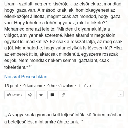
Uram - szólalt meg erre kísérője -, az elsőnek azt mondtad,
hogy igaza van. A másodiknak, aki homlokegyenest az
ellenkezőjét állította, megint csak azt mondod, hogy igaza
van. Hogy lehetne a fehér ugyanaz, mint a fekete?"
Mohamed erre azt felelte: "Mindenki olyannak látja a
világot, amilyennek szeretné. Miért akarnám megcáfolni
egyiket is, másikat is? Ez csak a rosszat látja, az meg csak
a jót. Mondhatod-e, hogy valamelyikük is tévesen lát? Hisz
az emberek itt is, akárcsak mindenütt, egyszerre rosszak
és jók. Nem mondtak nekem semmi igaztalant, csak
”
tökéletlent."
Nossrat Peseschkian
15
pont
•
0
kedvenc
•
0
hozzászólás
•
11 éve
Tetszik
„
A vágyaknak gyorsan kell teljesülniük, különben mást ad
”
a beteljesülés, mint amire áhítoztunk.