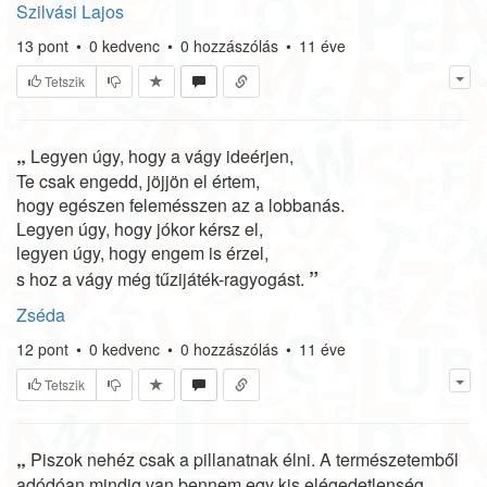
Szilvási Lajos
13
pont
•
0
kedvenc
•
0
hozzászólás
•
11 éve
Tetszik
„
Legyen úgy, hogy a vágy ideérjen,
Te csak engedd, jöjjön el értem,
hogy egészen felemésszen az a lobbanás.
Legyen úgy, hogy jókor kérsz el,
legyen úgy, hogy engem is érzel,
”
s hoz a vágy még tűzijáték-ragyogást.
Zséda
12
pont
•
0
kedvenc
•
0
hozzászólás
•
11 éve
Tetszik
„
Piszok nehéz csak a pillanatnak élni. A természetemből
adódóan mindig van bennem egy kis elégedetlenség,