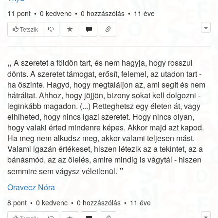
11
pont
•
0
kedvenc
•
0
hozzászólás
•
11 éve
Tetszik
„
A szeretet a földön tart, és nem hagyja, hogy rosszul
dönts. A szeretet támogat, erősít, felemel, az utadon tart -
ha őszinte. Hagyd, hogy megtaláljon az, ami segít és nem
hátráltat. Ahhoz, hogy jöjjön, bizony sokat kell dolgozni -
leginkább magadon. (...) Retteghetsz egy életen át, vagy
elhiheted, hogy nincs igazi szeretet. Hogy nincs olyan,
hogy valaki érted mindenre képes. Akkor majd azt kapod.
Ha meg nem alkudsz meg, akkor valami teljesen mást.
Valami igazán értékeset, hiszen létezik az a tekintet, az a
bánásmód, az az ölelés, amire mindig is vágytál - hiszen
”
semmire sem vágysz véletlenül.
Oravecz Nóra
8
pont
•
0
kedvenc
•
0
hozzászólás
•
11 éve