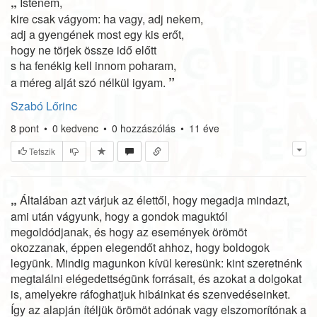
„
Istenem,
kire csak vágyom: ha vagy, adj nekem,
adj a gyengének most egy kis erőt,
hogy ne törjek össze idő előtt
s ha fenékig kell innom poharam,
”
a méreg alját szó nélkül igyam.
Szabó Lőrinc
8
pont
•
0
kedvenc
•
0
hozzászólás
•
11 éve
Tetszik
„
Általában azt várjuk az élettől, hogy megadja mindazt,
ami után vágyunk, hogy a gondok maguktól
megoldódjanak, és hogy az események örömöt
okozzanak, éppen elegendőt ahhoz, hogy boldogok
legyünk. Mindig magunkon kívül keresünk: kint szeretnénk
megtalálni elégedettségünk forrásait, és azokat a dolgokat
is, amelyekre ráfoghatjuk hibáinkat és szenvedéseinket.
Így az alapján ítéljük örömöt adónak vagy elszomorítónak a