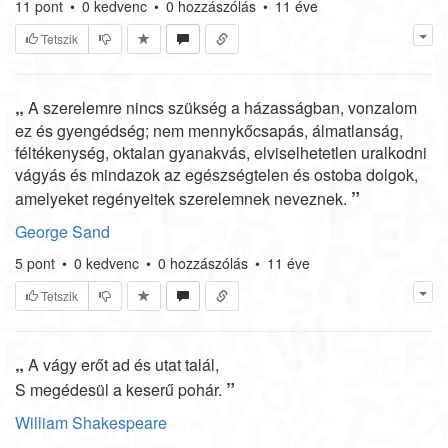
11
pont
•
0
kedvenc
•
0
hozzászólás
•
11 éve
Tetszik
„
A szerelemre nincs szükség a házasságban, vonzalom
ez és gyengédség; nem mennykőcsapás, álmatlanság,
féltékenység, oktalan gyanakvás, elviselhetetlen uralkodni
vágyás és mindazok az egészségtelen és ostoba dolgok,
”
amelyeket regényeitek szerelemnek neveznek.
George Sand
5
pont
•
0
kedvenc
•
0
hozzászólás
•
11 éve
Tetszik
„
A vágy erőt ad és utat talál,
”
S megédesül a keserű pohár.
William Shakespeare