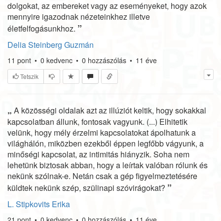
dolgokat, az embereket vagy az eseményeket, hogy azok
mennyire igazodnak nézeteinkhez illetve
”
életfelfogásunkhoz.
Delia Steinberg Guzmán
11
pont
•
0
kedvenc
•
0
hozzászólás
•
11 éve
Tetszik
„
A közösségi oldalak azt az illúziót keltik, hogy sokakkal
kapcsolatban állunk, fontosak vagyunk. (...) Elhitetik
velünk, hogy mély érzelmi kapcsolatokat ápolhatunk a
világhálón, miközben ezekből éppen legfőbb vágyunk, a
minőségi kapcsolat, az intimitás hiányzik. Soha nem
lehetünk biztosak abban, hogy a leírtak valóban rólunk és
nekünk szólnak-e. Netán csak a gép figyelmeztetésére
”
küldtek nekünk szép, szülinapi szóvirágokat?
L. Stipkovits Erika
21
pont
•
0
kedvenc
•
0
hozzászólás
•
11 éve