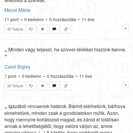
”
felébredt a szeretet.
Mezei Mária
11
pont
•
0
kedvenc
•
0
hozzászólás
•
11 éve
Tetszik
„
Minden vágy teljesül, ha szívvel-lélekkel hiszünk benne.
”
Carol Bigley
7
pont
•
0
kedvenc
•
0
hozzászólás
•
11 éve
Tetszik
„
Igazából nincsenek határok. Bármit elérhetünk, bárhova
elmehetünk, minden csak a gondolatokon múlik. Azon,
hogy mennyire korlátozod magad, és zárod el totálisan
annak a lehetőségétől, hogy valóra váljon az, amire
annyira vágysz. (...) A kérdés, hogy mekkorát mersz