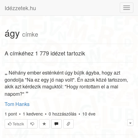
Idézzetek.hu
Toggl
navig
ágy
címke
A címkéhez 1 779 idézet tartozik
„
Néhány ember esténként úgy bújik ágyba, hogy azt
gondolja "Na ez egy jó nap volt". Én azok közé tartozom,
akik azt kérdezik maguktól: "Hogy rontottam el a mai
”
napom?"
Tom Hanks
1
pont
•
1
kedvenc
•
0
hozzászólás
•
10 éve
Tetszik