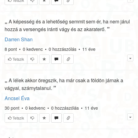
Tetszik
„
A képesség és a lehetőség semmit sem ér, ha nem járul
”
hozzá a versengés iránti vágy és az akaraterő.
Darren Shan
8
pont
•
0
kedvenc
•
0
hozzászólás
•
11 éve
Tetszik
„
A lélek akkor öregszik, ha már csak a földön járnak a
”
vágyai, szárnytalanul.
Ancsel Éva
30
pont
•
0
kedvenc
•
0
hozzászólás
•
11 éve
Tetszik