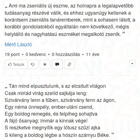
„
Ami ma zseniális új eszme, az holnapra a legalapvetőbb
tudásanyag részévé válik, és ehhez ugyanúgy kellenek a
korántsem zseniális tanáremberek, mint a sohasem látott, a
korábbi gondolatokból egyáltalán nem következő, mégis
”
helytálló és nagyhatású eszméket megalkotó zsenik.
Mérő László
19
pont
•
0
kedvenc
•
0
hozzászólás
•
11 éve
Tetszik
„
Tán mind elpusztulunk, s az elcsitult világon
Csak miriád virág szelíd sajkája leng:
Szivárvány lenn a fűben, szivárvány fenn az ágon,
Egy néma ünnepély, ember-utáni csend,
Egy boldog remegés, és felpiheg sohajtva
A fájó ősanyag: immár a kínnak vége!
S reszketve megnyílik egy lótusz szűzi ajka
”
S kileng a boldog légbe a hószín szárnyu Béke.