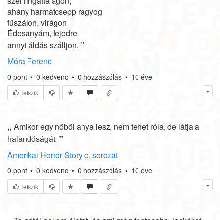
szél ringatta ágon,
ahány harmatcsepp ragyog
fűszálon, virágon
Édesanyám, fejedre
”
annyi áldás szálljon.
Móra Ferenc
0
pont
•
0
kedvenc
•
0
hozzászólás
•
10 éve
Tetszik
„
Amikor egy nőből anya lesz, nem tehet róla, de látja a
”
halandóságát.
Amerikai Horror Story c. sorozat
0
pont
•
0
kedvenc
•
0
hozzászólás
•
10 éve
Tetszik