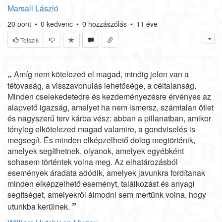
Marsall László
20
pont
•
0
kedvenc
•
0
hozzászólás
•
11 éve
Tetszik
„
Amíg nem kötelezed el magad, mindig jelen van a
tétovaság, a visszavonulás lehetősége, a céltalanság.
Minden cselekedetedre és kezdeményezésre érvényes az
alapvető igazság, amelyet ha nem ismersz, számtalan ötlet
és nagyszerű terv kárba vész: abban a pillanatban, amikor
tényleg elkötelezed magad valamire, a gondviselés is
megsegít. És minden elképzelhető dolog megtörténik,
amelyek segíthetnek, olyanok, amelyek egyébként
sohasem történtek volna meg. Az elhatározásból
események áradata adódik, amelyek javunkra fordítanak
minden elképzelhető eseményt, találkozást és anyagi
segítséget, amelyekről álmodni sem mertünk volna, hogy
”
utunkba kerülnek.