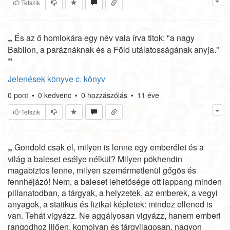
Tetszik
„
És az ő homlokára egy név vala írva titok: "a nagy
Babilon, a paráznáknak és a Föld utálatosságának anyja."
”
Jelenések könyve c. könyv
0
pont
•
0
kedvenc
•
0
hozzászólás
•
11 éve
Tetszik
„
Gondold csak el, milyen is lenne egy emberélet és a
világ a baleset esélye nélkül? Milyen pökhendin
magabiztos lenne, milyen szemérmetlenül gőgös és
fennhéjázó! Nem, a baleset lehetősége ott lappang minden
pillanatodban, a tárgyak, a helyzetek, az emberek, a vegyi
anyagok, a statikus és fizikai képletek: mindez ellened is
van. Tehát vigyázz. Ne aggályosan vigyázz, hanem emberi
rangodhoz illően, komolyan és tárgyilagosan, nagyon