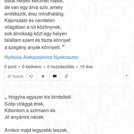
barát helyett kerülhet másik,
de van egy árva szív, amely
emlékszik, érez mindhalálig.
Képmutató és nemtelen
világában a rút közönynek,
sok álnokság közt egy helyen
találtam szent és tiszta könnyet:
”
a szegény anyák könnyeit.
Nyikolaj Alekszejevics Nyekraszov
0
pont
•
0
kedvenc
•
0
hozzászólás
•
10 éve
Tetszik
„
Hogyha egyszer kis bimbóból
Szép virággá érek,
Kibontom a szirmaim és
Jó anyámra nézek.
Amikor majd legszebb leszek,