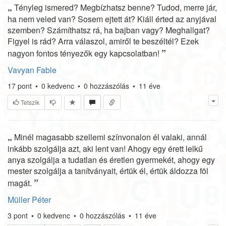
„
Tényleg ismered? Megbízhatsz benne? Tudod, merre jár,
ha nem veled van? Sosem ejtett át? Kiáll érted az anyjával
szemben? Számíthatsz rá, ha bajban vagy? Meghallgat?
Figyel is rád? Arra válaszol, amiről te beszéltél? Ezek
”
nagyon fontos tényezők egy kapcsolatban!
Vavyan Fable
17
pont
•
0
kedvenc
•
0
hozzászólás
•
11 éve
Tetszik
„
Minél magasabb szellemi színvonalon él valaki, annál
inkább szolgálja azt, aki lent van! Ahogy egy érett lelkű
anya szolgálja a tudatlan és éretlen gyermekét, ahogy egy
mester szolgálja a tanítványait, értük él, értük áldozza föl
”
magát.
Müller Péter
3
pont
•
0
kedvenc
•
0
hozzászólás
•
11 éve