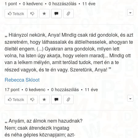
1
pont
•
0
kedvenc
•
0
hozzászólás
•
11 éve
Tetszik
„
Hiányzol nekünk, Anya! Mindig csak rád gondolok, és azt
szeretném, hogy láthassalak és átölelhesselek, ahogyan te
öleltél engem. (...) Gyakran arra gondolok, milyen lett
volna, ha Isten úgy akarja, hogy velem maradj... Mindig ott
van a lelkem mélyén, amit terólad tudok, mert én a te
”
részed vagyok, és te én vagy. Szeretünk, Anya!
Rebecca Skloot
17
pont
•
0
kedvenc
•
0
hozzászólás
•
11 éve
Tetszik
„
Anyám, az álmok nem hazudnak?
Nem; csak átrendezik ingatag
és néha gépies köznapjaim; azt-