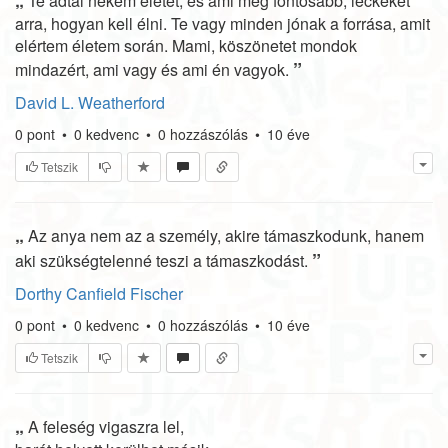
„
Te adtál nekem életet, és ami még fontosabb, leckéket
arra, hogyan kell élni. Te vagy minden jónak a forrása, amit
elértem életem során. Mami, köszönetet mondok
”
mindazért, ami vagy és ami én vagyok.
David L. Weatherford
0
pont
•
0
kedvenc
•
0
hozzászólás
•
10 éve
Tetszik
„
Az anya nem az a személy, akire támaszkodunk, hanem
”
aki szükségtelenné teszi a támaszkodást.
Dorthy Canfield Fischer
0
pont
•
0
kedvenc
•
0
hozzászólás
•
10 éve
Tetszik
„
A feleség vigaszra lel,