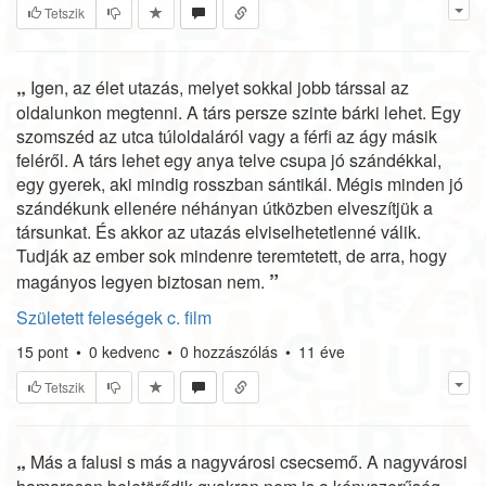
Tetszik
„
Igen, az élet utazás, melyet sokkal jobb társsal az
oldalunkon megtenni. A társ persze szinte bárki lehet. Egy
szomszéd az utca túloldaláról vagy a férfi az ágy másik
feléről. A társ lehet egy anya telve csupa jó szándékkal,
egy gyerek, aki mindig rosszban sántikál. Mégis minden jó
szándékunk ellenére néhányan útközben elveszítjük a
társunkat. És akkor az utazás elviselhetetlenné válik.
Tudják az ember sok mindenre teremtetett, de arra, hogy
”
magányos legyen biztosan nem.
Született feleségek c. film
15
pont
•
0
kedvenc
•
0
hozzászólás
•
11 éve
Tetszik
„
Más a falusi s más a nagyvárosi csecsemő. A nagyvárosi