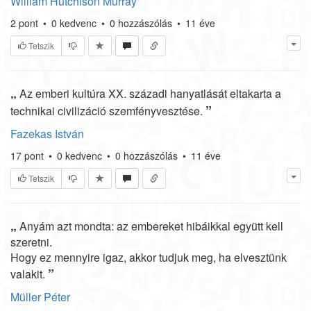
William Hutchison Murray
2
pont
•
0
kedvenc
•
0
hozzászólás
•
11 éve
Tetszik
„
Az emberi kultúra XX. századi hanyatlását eltakarta a
”
technikai civilizáció szemfényvesztése.
Fazekas István
17
pont
•
0
kedvenc
•
0
hozzászólás
•
11 éve
Tetszik
„
Anyám azt mondta: az embereket hibáikkal együtt kell
szeretni.
Hogy ez mennyire igaz, akkor tudjuk meg, ha elvesztünk
”
valakit.
Müller Péter