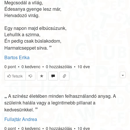
Megcsodál a világ,
Édesanya gyenge lesz már,
Hervadozó virág.
Egy napon majd elbúcsúzunk,
Lehullik a szirma,
Én pedig csak búslakodom,
”
Harmatcseppet sírva.
Bartos Erika
0
pont
•
0
kedvenc
•
0
hozzászólás
•
10 éve
Tetszik
„
A színész életében minden felhasználandó anyag. A
szüleink halála vagy a legintimebb pillanat a
”
kedvesünkkel.
Fullajtár Andrea
0
pont
•
0
kedvenc
•
0
hozzászólás
•
10 éve