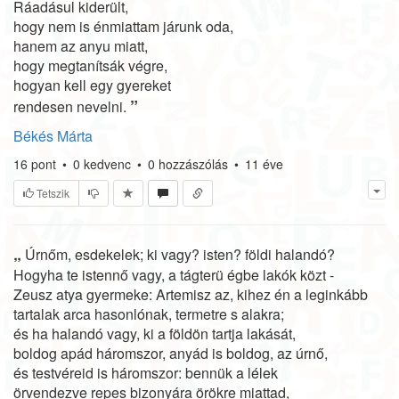
Ráadásul kiderült,
hogy nem is énmiattam járunk oda,
hanem az anyu miatt,
hogy megtanítsák végre,
hogyan kell egy gyereket
”
rendesen nevelni.
Békés Márta
16
pont
•
0
kedvenc
•
0
hozzászólás
•
11 éve
Tetszik
„
Úrnőm, esdekelek; ki vagy? isten? földi halandó?
Hogyha te istennő vagy, a tágterü égbe lakók közt -
Zeusz atya gyermeke: Artemisz az, kihez én a leginkább
tartalak arca hasonlónak, termetre s alakra;
és ha halandó vagy, ki a földön tartja lakását,
boldog apád háromszor, anyád is boldog, az úrnő,
és testvéreid is háromszor: bennük a lélek
örvendezve repes bizonyára örökre miattad,