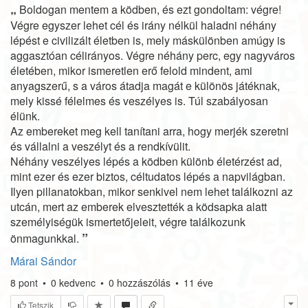
„
Boldogan mentem a ködben, és ezt gondoltam: végre!
Végre egyszer lehet cél és irány nélkül haladni néhány
lépést e civilizált életben is, mely máskülönben amúgy is
aggasztóan célirányos. Végre néhány perc, egy nagyváros
életében, mikor ismeretlen erő felold mindent, ami
anyagszerű, s a város átadja magát e különös játéknak,
mely kissé félelmes és veszélyes is. Túl szabályosan
élünk.
Az embereket meg kell tanítani arra, hogy merjék szeretni
és vállalni a veszélyt és a rendkívülit.
Néhány veszélyes lépés a ködben különb életérzést ad,
mint ezer és ezer biztos, céltudatos lépés a napvilágban.
Ilyen pillanatokban, mikor senkivel nem lehet találkozni az
utcán, mert az emberek elvesztették a ködsapka alatt
személyiségük ismertetőjeleit, végre találkozunk
”
önmagunkkal.
Márai Sándor
8
pont
•
0
kedvenc
•
0
hozzászólás
•
11 éve
Tetszik