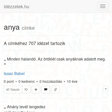
Idézzetek.hu
Toggl
navig
anya
címke
A címkéhez 707 idézet tartozik
„
Minden halandó. Az öröklét csak anyáknak adatott meg.
”
Isaac Babel
0
pont
•
0
kedvenc
•
0
hozzászólás
•
10 éve
Tetszik
„
Ahány levél lengedez