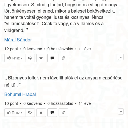
figyelmesen. S mindig tudjad, hogy nem a világ ármánya
tört önkényesen ellened, mikor a baleset bekövetkezik,
hanem te voltál gyönge, lusta és kicsinyes. Nincs
"villamosbaleset". Csak te vagy, s a villamos és a
”
világrend.
Márai Sándor
12
pont
•
0
kedvenc
•
0
hozzászólás
•
11 éve
Tetszik
„
Bizonyos foltok nem távolíthatók el az anyag megsértése
”
nélkül.
Bohumil Hrabal
10
pont
•
0
kedvenc
•
0
hozzászólás
•
11 éve
Tetszik