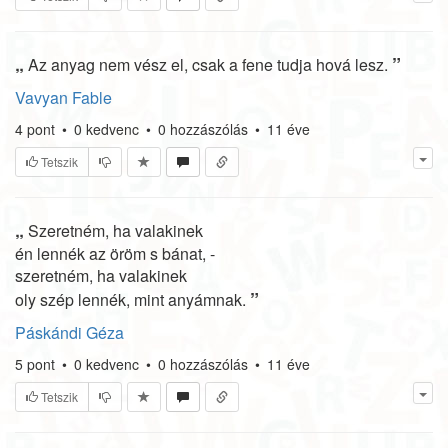
„
”
Az anyag nem vész el, csak a fene tudja hová lesz.
Vavyan Fable
4
pont
•
0
kedvenc
•
0
hozzászólás
•
11 éve
Tetszik
„
Szeretném, ha valakinek
én lennék az öröm s bánat, -
szeretném, ha valakinek
”
oly szép lennék, mint anyámnak.
Páskándi Géza
5
pont
•
0
kedvenc
•
0
hozzászólás
•
11 éve
Tetszik