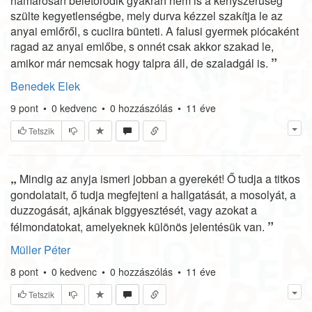
hamarosan beletörődik gyakran nem is a kényszerűség
szülte kegyetlenségbe, mely durva kézzel szakítja le az
anyai emlőről, s cuclira bünteti. A falusi gyermek piócaként
ragad az anyai emlőbe, s onnét csak akkor szakad le,
”
amikor már nemcsak hogy talpra áll, de szaladgál is.
Benedek Elek
9
pont
•
0
kedvenc
•
0
hozzászólás
•
11 éve
Tetszik
„
Mindig az anyja ismeri jobban a gyerekét! Ő tudja a titkos
gondolatait, ő tudja megfejteni a hallgatását, a mosolyát, a
duzzogását, ajkának biggyesztését, vagy azokat a
”
félmondatokat, amelyeknek különös jelentésük van.
Müller Péter
8
pont
•
0
kedvenc
•
0
hozzászólás
•
11 éve
Tetszik