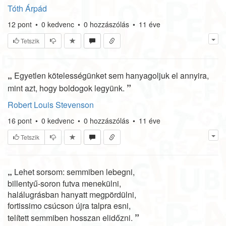
Tóth Árpád
12
pont
•
0
kedvenc
•
0
hozzászólás
•
11 éve
Tetszik
„
Egyetlen kötelességünket sem hanyagoljuk el annyira,
”
mint azt, hogy boldogok legyünk.
Robert Louis Stevenson
16
pont
•
0
kedvenc
•
0
hozzászólás
•
11 éve
Tetszik
„
Lehet sorsom: semmiben lebegni,
billentyű-soron futva menekülni,
halálugrásban hanyatt megpördülni,
fortissimo csúcson újra talpra esni,
”
telített semmiben hosszan elidőzni.