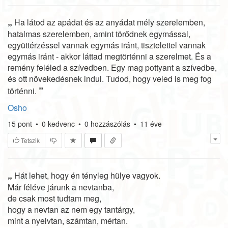
„
Ha látod az apádat és az anyádat mély szerelemben,
hatalmas szerelemben, amint törődnek egymással,
együttérzéssel vannak egymás iránt, tisztelettel vannak
egymás iránt - akkor láttad megtörténni a szerelmet. És a
remény feléled a szívedben. Egy mag pottyant a szívedbe,
és ott növekedésnek indul. Tudod, hogy veled is meg fog
”
történni.
Osho
15
pont
•
0
kedvenc
•
0
hozzászólás
•
11 éve
Tetszik
„
Hát lehet, hogy én tényleg hülye vagyok.
Már féléve járunk a nevtanba,
de csak most tudtam meg,
hogy a nevtan az nem egy tantárgy,
mint a nyelvtan, számtan, mértan.