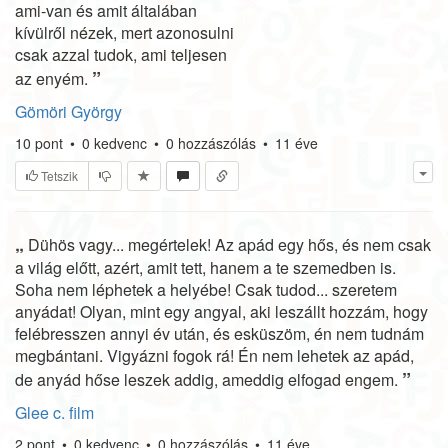
ami-van és amit általában
kívülről nézek, mert azonosulni
csak azzal tudok, ami teljesen
”
az enyém.
Gömöri György
10
pont
•
0
kedvenc
•
0
hozzászólás
•
11 éve
Tetszik
„
Dühös vagy... megértelek! Az apád egy hős, és nem csak
a világ előtt, azért, amit tett, hanem a te szemedben is.
Soha nem léphetek a helyébe! Csak tudod... szeretem
anyádat! Olyan, mint egy angyal, aki leszállt hozzám, hogy
felébresszen annyi év után, és esküszöm, én nem tudnám
megbántani. Vigyázni fogok rá! Én nem lehetek az apád,
”
de anyád hőse leszek addig, ameddig elfogad engem.
Glee c. film
2
pont
•
0
kedvenc
•
0
hozzászólás
•
11 éve