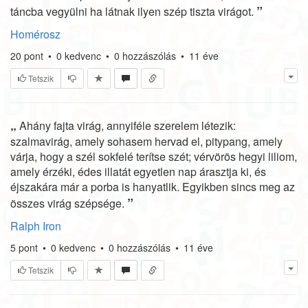
”
táncba vegyülni ha látnak ilyen szép tiszta virágot.
Homérosz
20
pont
•
0
kedvenc
•
0
hozzászólás
•
11 éve
Tetszik
„
Ahány fajta virág, annyiféle szerelem létezik:
szalmavirág, amely sohasem hervad el, pitypang, amely
várja, hogy a szél sokfelé terítse szét; vérvörös hegyi liliom,
amely érzéki, édes illatát egyetlen nap árasztja ki, és
éjszakára már a porba is hanyatlik. Egyikben sincs meg az
”
összes virág szépsége.
Ralph Iron
5
pont
•
0
kedvenc
•
0
hozzászólás
•
11 éve
Tetszik