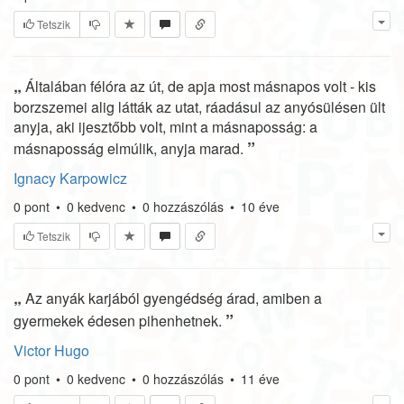
Tetszik
„
Általában félóra az út, de apja most másnapos volt - kis
borzszemei alig látták az utat, ráadásul az anyósülésen ült
anyja, aki ijesztőbb volt, mint a másnaposság: a
”
másnaposság elmúlik, anyja marad.
Ignacy Karpowicz
0
pont
•
0
kedvenc
•
0
hozzászólás
•
10 éve
Tetszik
„
Az anyák karjából gyengédség árad, amiben a
”
gyermekek édesen pihenhetnek.
Victor Hugo
0
pont
•
0
kedvenc
•
0
hozzászólás
•
11 éve