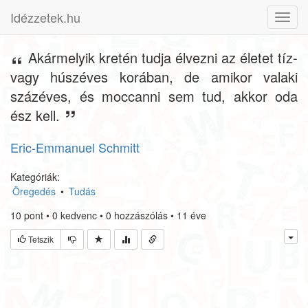
Idézzetek.hu
Toggl
navig
Akármelyik kretén tudja élvezni az életet tíz-
vagy húszéves korában, de amikor valaki
százéves, és moccanni sem tud, akkor oda
ész kell.
Eric-Emmanuel Schmitt
Kategóriák:
Öregedés
•
Tudás
10
pont
•
0
kedvenc
•
0
hozzászólás
•
11 éve
Tetszik