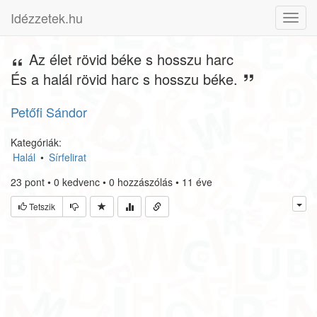
Idézzetek.hu
Toggl
navig
Az élet rövid béke s hosszu harc
És a halál rövid harc s hosszu béke.
Petőfi Sándor
Kategóriák:
Halál
•
Sírfelirat
23
pont
•
0
kedvenc
•
0
hozzászólás
•
11 éve
Tetszik