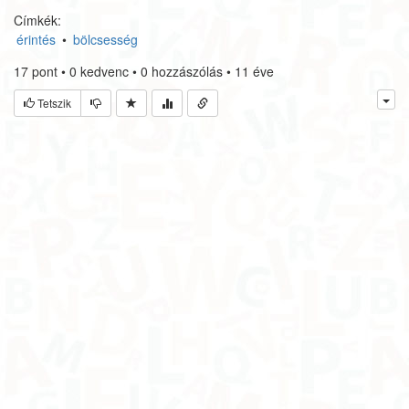
Címkék:
érintés
•
bölcsesség
17
pont
•
0
kedvenc
•
0
hozzászólás
•
11 éve
Tetszik