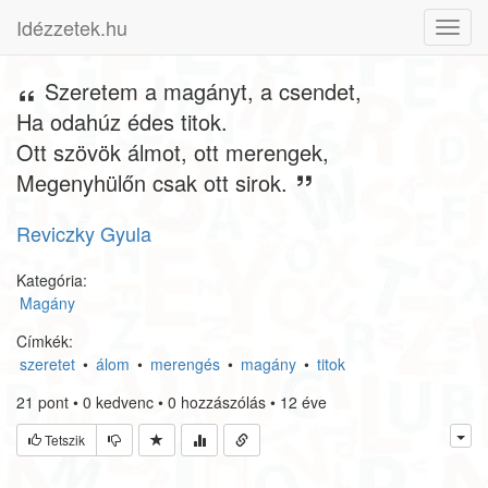
Idézzetek.hu
Toggl
navig
Szeretem a magányt, a csendet,
Ha odahúz édes titok.
Ott szövök álmot, ott merengek,
Megenyhülőn csak ott sirok.
Reviczky Gyula
Kategória:
Magány
Címkék:
szeretet
•
álom
•
merengés
•
magány
•
titok
21
pont
•
0
kedvenc
•
0
hozzászólás
•
12 éve
Tetszik