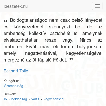
Idézzetek.hu
Toggl
navig
Boldogtalanságod nem csak belső lényedet
és környezetedet szennyezi be, de az
emberiség kollektív pszichéjét is, amelynek
elválaszthatatlan része vagy. Nincs az
emberen kívül más életforma bolygónkon,
amely negativitásával, kegyetlenségével
mérgezné az őt tápláló Földet.
Eckhart Tolle
Kategória:
Szomorúság
Címkék:
ló
•
boldogság
•
válás
•
kegyetlenség