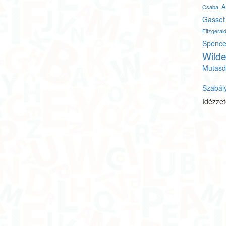
A
Csaba
Gasset
Fitzgera
Spence
Wild
Mutasd
Szabál
Idézze