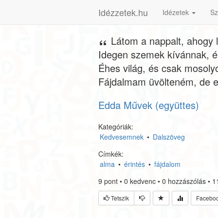
Idézzetek.hu
Idézetek
Sz
Látom a nappalt, ahogy l
Idegen szemek kívánnak, é
Éhes világ, és csak mosoly
Fájdalmam üvölteném, de elr
Edda Művek (együttes)
Kategóriák:
Kedvesemnek
•
Dalszöveg
Címkék:
alma
•
érintés
•
fájdalom
9
pont
•
0
kedvenc
•
0
hozzászólás
•
1
Tetszik
Facebo