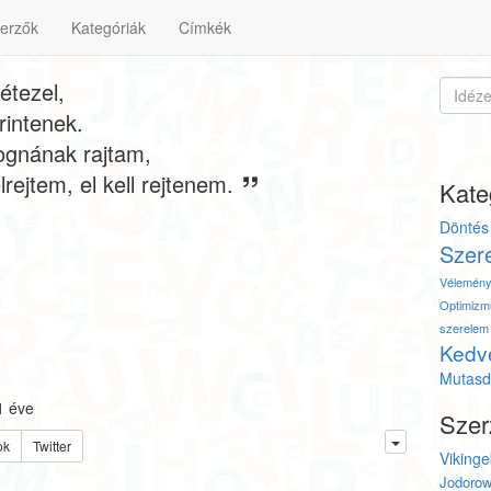
erzők
Kategóriák
Címkék
étezel,
rintenek.
ognának rajtam,
ejtem, el kell rejtenem.
Kate
Döntés
Szer
Vélemén
Optimizm
szerelem
Kedv
Mutasd 
1 éve
Szer
ok
Twitter
Vikinge
Jodoro