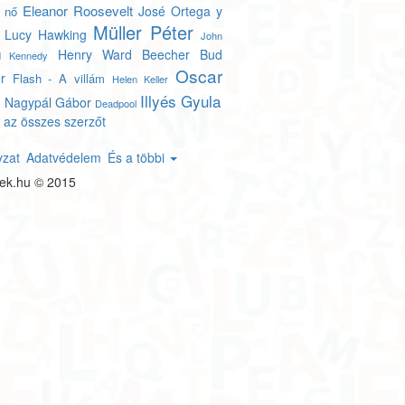
Eleanor Roosevelt
José Ortega y
 nő
Müller Péter
Lucy Hawking
John
Henry Ward Beecher
Bud
ld Kennedy
Oscar
r
Flash - A villám
Helen Keller
e
Illyés Gyula
Nagypál Gábor
Deadpool
 az összes szerzőt
yzat
Adatvédelem
És a többi
tek.hu © 2015