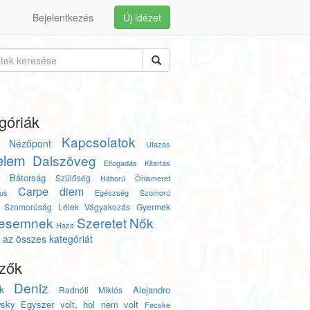
Bejelentkezés
Új idézet
góriák
Kapcsolatok
Nézőpont
Utazás
elem
Dalszöveg
Elfogadás
Kitartás
Bátorság
Szülőség
y
Háború
Önismeret
Carpe diem
us
Egészség
Szomorú
Szomorúság
Lélek
Vágyakozás
Gyermek
esemnek
Szeretet
Nők
Haza
az összes kategóriát
zők
Deniz
k
Alejandro
Radnóti Miklós
wsky
Egyszer volt, hol nem volt
Fecske