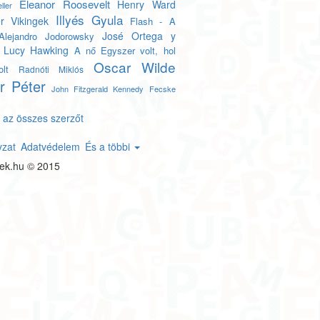
Eleanor Roosevelt
Henry Ward
ller
Illyés Gyula
r
Vikingek
Flash - A
José Ortega y
Alejandro Jodorowsky
Lucy Hawking
A nő
Egyszer volt, hol
Oscar Wilde
lt
Radnóti Miklós
r Péter
John Fitzgerald Kennedy
Fecske
 az összes szerzőt
yzat
Adatvédelem
És a többi
tek.hu © 2015