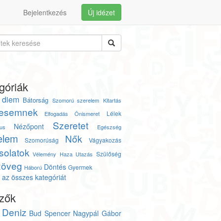
Bejelentkezés
Új idézet
góriák
 diem
Bátorság
Szomorú szerelem
Kitartás
esemnek
Lélek
Elfogadás
Önismeret
Szeretet
Nézőpont
us
Egészség
elem
Nők
Szomorúság
Vágyakozás
solatok
Szülőség
Vélemény
Haza
Utazás
zöveg
Döntés
Gyermek
Háború
az összes kategóriát
zők
Deniz
Bud Spencer
Nagypál Gábor