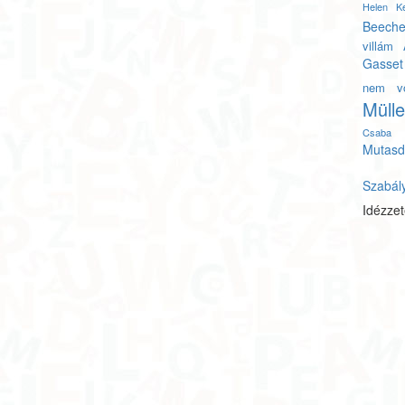
Helen Ke
Beeche
villám
Gasset
nem vo
Mülle
Csaba
Mutasd
Szabál
Idézze