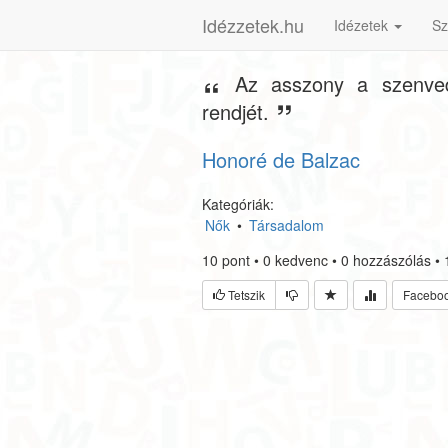
Idézzetek.hu
Idézetek
Sz
Az asszony a szenved
rendjét.
Honoré de Balzac
Kategóriák:
Nők
•
Társadalom
10
pont
•
0
kedvenc
•
0
hozzászólás
•
Tetszik
Facebo