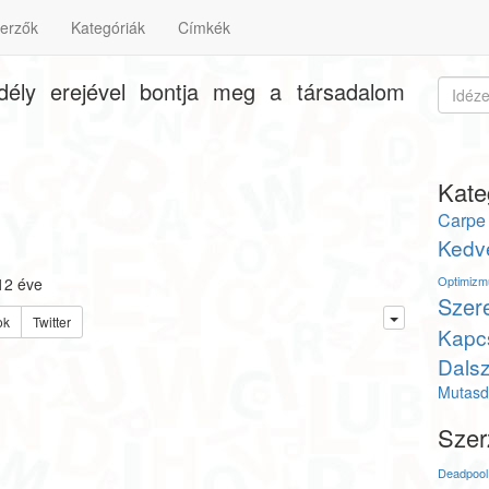
erzők
Kategóriák
Címkék
ély erejével bontja meg a társadalom
Kate
Carpe
Kedv
Optimizm
12 éve
Szer
ok
Twitter
Kapc
Dals
Mutasd 
Szer
Deadpool