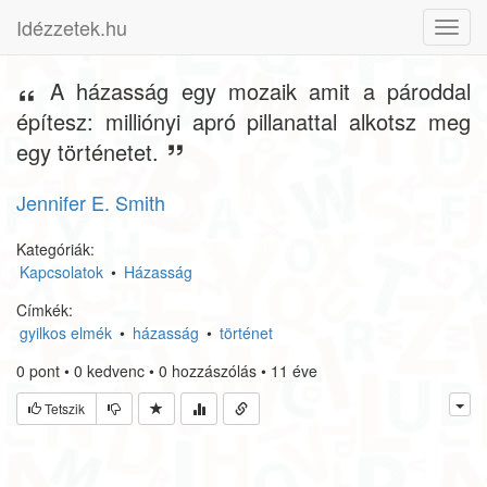
Idézzetek.hu
Toggl
navig
A házasság egy mozaik amit a pároddal
építesz: milliónyi apró pillanattal alkotsz meg
egy történetet.
Jennifer E. Smith
Kategóriák:
Kapcsolatok
•
Házasság
Címkék:
gyilkos elmék
•
házasság
•
történet
0
pont
•
0
kedvenc
•
0
hozzászólás
•
11 éve
Tetszik