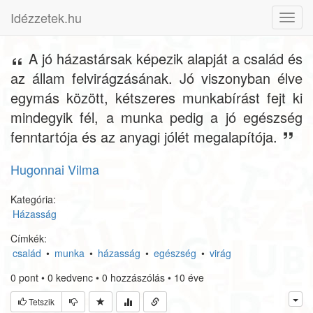
Idézzetek.hu
Toggl
navig
A jó házastársak képezik alapját a család és
az állam felvirágzásának. Jó viszonyban élve
egymás között, kétszeres munkabírást fejt ki
mindegyik fél, a munka pedig a jó egészség
fenntartója és az anyagi jólét megalapítója.
Hugonnai Vilma
Kategória:
Házasság
Címkék:
család
•
munka
•
házasság
•
egészség
•
virág
0
pont
•
0
kedvenc
•
0
hozzászólás
•
10 éve
Tetszik