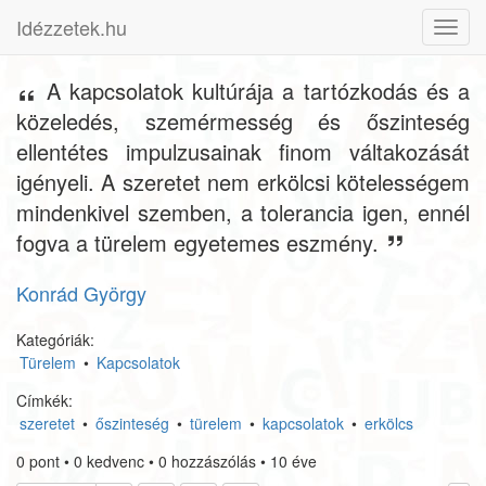
Idézzetek.hu
Toggl
navig
A kapcsolatok kultúrája a tartózkodás és a
közeledés, szemérmesség és őszinteség
ellentétes impulzusainak finom váltakozását
igényeli. A szeretet nem erkölcsi kötelességem
mindenkivel szemben, a tolerancia igen, ennél
fogva a türelem egyetemes eszmény.
Konrád György
Kategóriák:
Türelem
•
Kapcsolatok
Címkék:
szeretet
•
őszinteség
•
türelem
•
kapcsolatok
•
erkölcs
0
pont
•
0
kedvenc
•
0
hozzászólás
•
10 éve